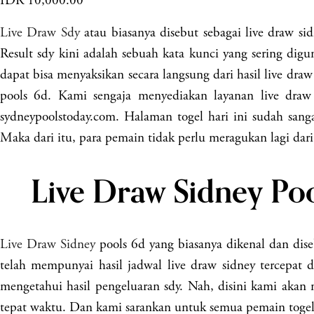
IDR 10,000.00
Live Draw Sdy
atau biasanya disebut sebagai live draw si
Result sdy kini adalah sebuah kata kunci yang sering digu
dapat bisa menyaksikan secara langsung dari hasil live dra
pools 6d. Kami sengaja menyediakan layanan live draw 
sydneypoolstoday.com. Halaman togel hari ini sudah san
Maka dari itu, para pemain tidak perlu meragukan lagi dar
Live Draw Sidney Po
Live Draw Sidney
pools 6d yang biasanya dikenal dan dise
telah mempunyai hasil jadwal live draw sidney tercepat 
mengetahui hasil pengeluaran sdy. Nah, disini kami akan 
tepat waktu. Dan kami sarankan untuk semua pemain togel 