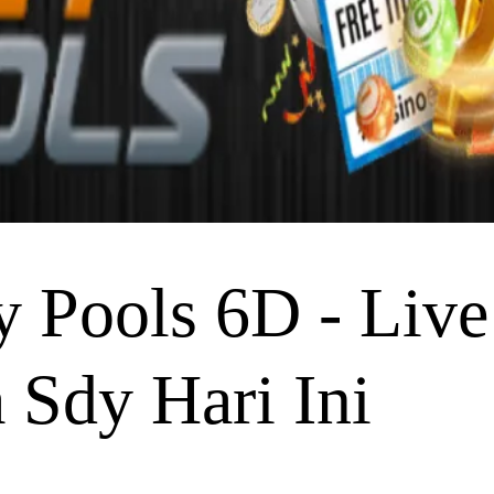
 Pools 6D - Live
 Sdy Hari Ini