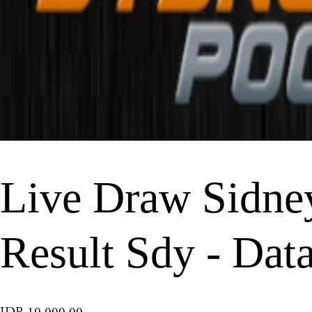
Live Draw Sidney
Result Sdy - Data