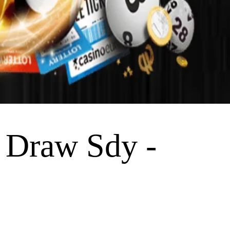
 Draw Sdy -